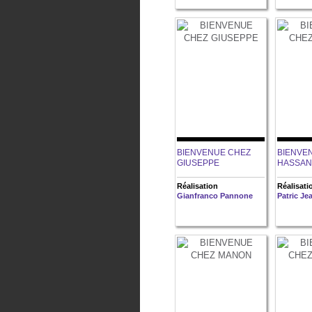
BIENVENUE CHEZ
BIENVE
GIUSEPPE
HASSAN
Réalisation
Réalisati
Gianfranco Pannone
Patric Je