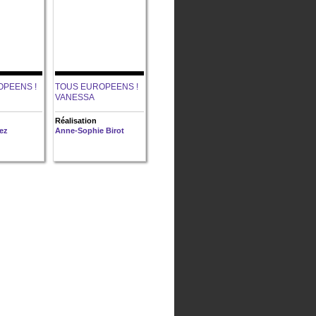
OPEENS !
TOUS EUROPEENS !
VANESSA
Réalisation
ez
Anne-Sophie Birot