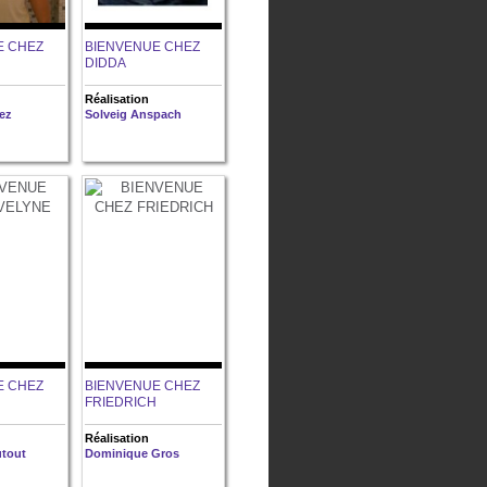
E CHEZ
BIENVENUE CHEZ
DIDDA
Réalisation
ez
Solveig Anspach
E CHEZ
BIENVENUE CHEZ
FRIEDRICH
Réalisation
tout
Dominique Gros