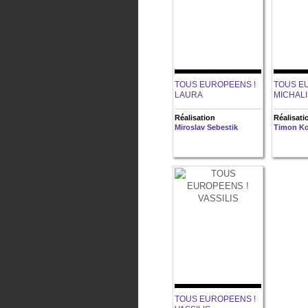
TOUS EUROPEENS !
TOUS E
LAURA
MICHALI
Réalisation
Réalisati
Miroslav Sebestik
Timon Ko
TOUS EUROPEENS !