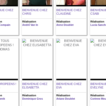
NUE CHEZ
BIENVENUE CHEZ
BIENVENUE CHEZ
BIENVENU
CHRIS
CLAUDINE
CSABI
on
Réalisation
Réalisation
Réalisation
 Compain
André Van In
Anne Doublet
Lucia Sanch
UROPEENS !
BIENVENUE CHEZ
BIENVENUE CHEZ
BIENVENU
S
ELISABETTA
EVA
EVELYNE
on
Réalisation
Réalisation
Réalisation
Senik
Dominique Gros
Ariane Doublet
Corinne Mou