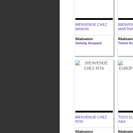
BIENVENUE CHEZ
BIENVE
MANON
MARTH
Réalisation
Réalisati
Solveig Anspach
Timon Ko
BIENVENUE CHEZ
TOUS E
RITA
ANA
Réalisation
Réalisati