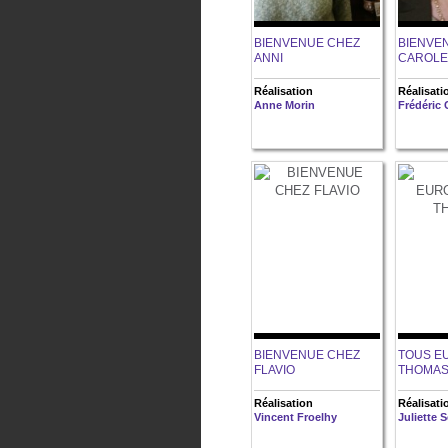
BIENVENUE CHEZ
BIENVE
ANNI
CAROLE
Réalisation
Réalisati
Anne Morin
Frédéric
BIENVENUE CHEZ
TOUS E
FLAVIO
THOMA
Réalisation
Réalisati
Vincent Froelhy
Juliette 