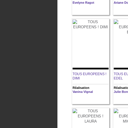
Evelyne Ragot
Ariane D
TOUS EUROPEENS !
TOUS E
DIMI
EDEL
Réalisation
Réalisati
Vanina Vignal
Julie Bo