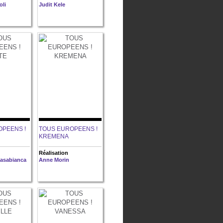
oli
Judit Kele
OPEENS !
TOUS EUROPEENS !
KREMENA
Réalisation
Casabianca
Anne Morin