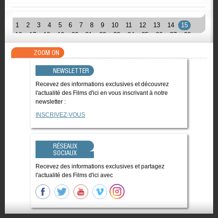
1
2
3
4
5
6
7
8
9
10
11
12
13
14
15
16
17
18
19
20
21
22
23
24
25
26
27
28
ZOOM ON
NEWSLETTER
Recevez des informations exclusives et découvrez
l'actualité des Films d'ici en vous inscrivant à notre
newsletter :
INSCRIVEZ-VOUS
RÉSEAUX
SOCIAUX
Recevez des informations exclusives et partagez
l'actualité des Films d'ici avec