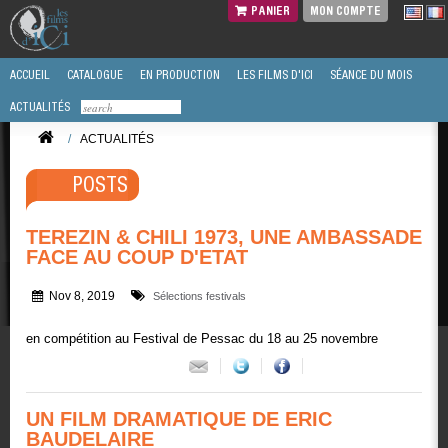
PANIER
MON COMPTE
ACCUEIL
CATALOGUE
EN PRODUCTION
LES FILMS D'ICI
SÉANCE DU MOIS
ACTUALITÉS
/
ACTUALITÉS
POSTS
TEREZIN & CHILI 1973, UNE AMBASSADE
FACE AU COUP D'ETAT
Nov 8, 2019
Sélections festivals
en compétition au Festival de Pessac du 18 au 25 novembre
UN FILM DRAMATIQUE DE ERIC
BAUDELAIRE