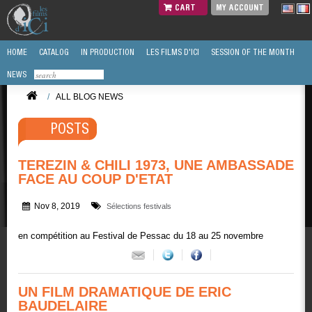
CART
MY ACCOUNT
HOME
CATALOG
IN PRODUCTION
LES FILMS D'ICI
SESSION OF THE MONTH
NEWS
/
ALL BLOG NEWS
POSTS
TEREZIN & CHILI 1973, UNE AMBASSADE
FACE AU COUP D'ETAT
Nov 8, 2019
Sélections festivals
en compétition au Festival de Pessac du 18 au 25 novembre
UN FILM DRAMATIQUE DE ERIC
BAUDELAIRE