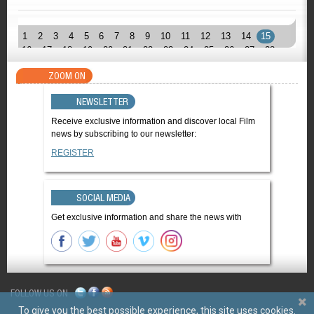
1
2
3
4
5
6
7
8
9
10
11
12
13
14
15
16
17
18
19
20
21
22
23
24
25
26
27
28
ZOOM ON
NEWSLETTER
Receive exclusive information and discover local Film
news by subscribing to our newsletter:
REGISTER
SOCIAL MEDIA
Get exclusive information and share the news with
FOLLOW US ON
To give you the best possible experience, this site uses cookies.