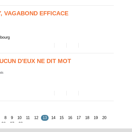
, VAGABOND EFFICACE
ubourg
UCUN D'EUX NE DIT MOT
als
7
8
9
10
11
12
13
14
15
16
17
18
19
20
26
27
28