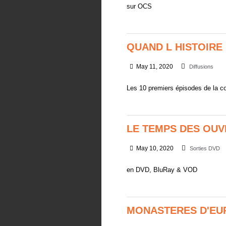
sur OCS
QUAND L HISTOIRE 
May 11, 2020
Diffusions
Les 10 premiers épisodes de la co
LE TEMPS DES OUV
May 10, 2020
Sorties DVD
en DVD, BluRay & VOD
MONASTERES D'EU