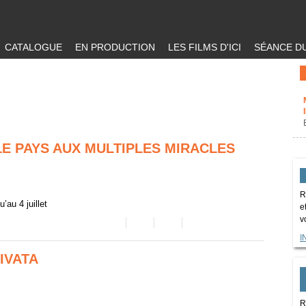
CATALOGUE
EN PRODUCTION
LES FILMS D'ICI
SÉANCE DU
LE PAYS AUX MULTIPLES MIRACLES
R
’au 4 juillet
e
v
I
IVATA
R