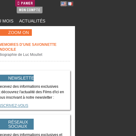
PANIER
MON COMPTE
 MOIS
ACTUALITÉS
ZOOM ON
MEMOIRES D'UNE SAVONNETTE
INDOCILE
Biographie de Luc Moullet
NEWSLETTER
ecevez des informations exclusives
t découvrez l'actualité des Films d'ici en
ous inscrivant à notre newsletter :
NSCRIVEZ-VOUS
RÉSEAUX
SOCIAUX
ecevez des informations exclusives et