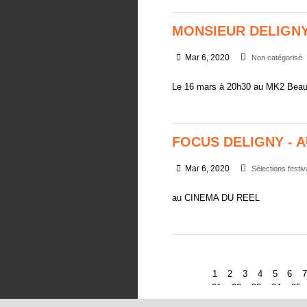
MONSIEUR DELIGNY
Mar 6, 2020
Non catégorisé
Le 16 mars à 20h30 au MK2 Bea
FOCUS DELIGNY - A
Mar 6, 2020
Sélections festiv
au CINEMA DU REEL
1
2
3
4
5
6
21
22
23
24
25