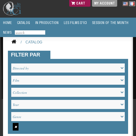
CART
MY ACCOUNT
HOME
CATALOG
IN PRODUCTION
LES FILMS D'ICI
SESSION OF THE MONTH
NEWS
/
CATALOG
FILTER PAR
✖