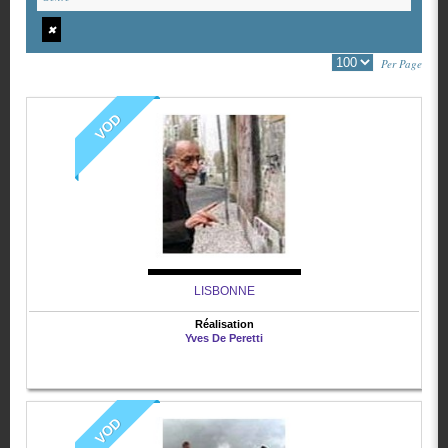
✖
Per Page
VOD
LISBONNE
Réalisation
Yves De Peretti
VOD