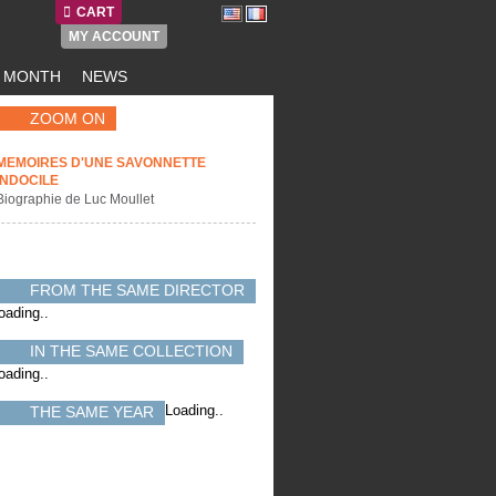
CART
MY ACCOUNT
E MONTH
NEWS
ZOOM ON
MEMOIRES D'UNE SAVONNETTE
INDOCILE
Biographie de Luc Moullet
FROM THE SAME DIRECTOR
oading..
IN THE SAME COLLECTION
oading..
Loading..
THE SAME YEAR