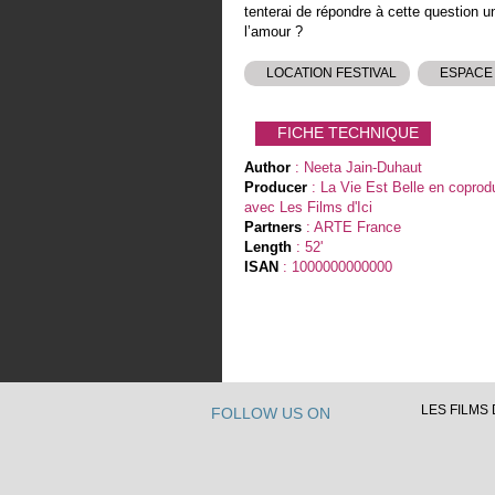
tenterai de répondre à cette question u
l’amour ?
LOCATION FESTIVAL
ESPACE
FICHE TECHNIQUE
Author
: Neeta Jain-Duhaut
Producer
: La Vie Est Belle en coprod
avec Les Films d'Ici
Partners
: ARTE France
Length
: 52'
ISAN
: 1000000000000
LES FILMS D
FOLLOW US ON