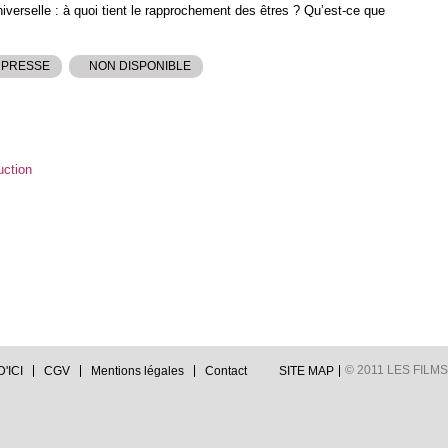
niverselle : à quoi tient le rapprochement des êtres ? Qu’est-ce que
 PRESSE
NON DISPONIBLE
uction
© 2011 LES FILMS 
'ICI
CGV
Mentions légales
Contact
SITE MAP