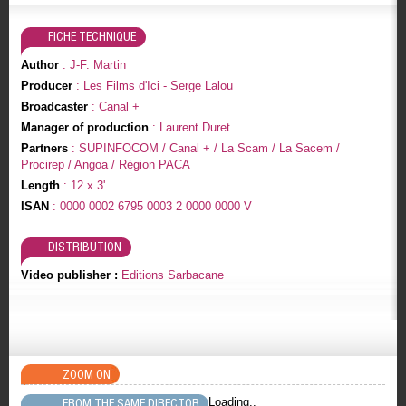
FICHE TECHNIQUE
Author
: J-F. Martin
Producer
: Les Films d'Ici - Serge Lalou
Broadcaster
: Canal +
Manager of production
: Laurent Duret
Partners
: SUPINFOCOM / Canal + / La Scam / La Sacem /
Procirep / Angoa / Région PACA
Length
: 12 x 3'
ISAN
: 0000 0002 6795 0003 2 0000 0000 V
DISTRIBUTION
Video publisher :
Editions Sarbacane
ZOOM ON
Loading..
FROM THE SAME DIRECTOR