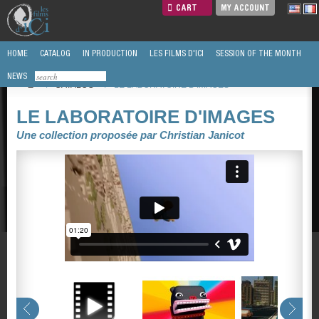
CART
MY ACCOUNT
HOME
CATALOG
IN PRODUCTION
LES FILMS D'ICI
SESSION OF THE MONTH
NEWS
/
CATALOG
/
LE LABORATOIRE D'IMAGES
LE LABORATOIRE D'IMAGES
Une collection proposée par Christian Janicot