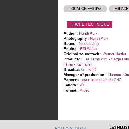
LOCATION FESTIVAL
ESPACE
FICHE TECHNIQUE
Author
: Nurith Aviv
Photography
: Nurith Aviv
Sound
: Nicolas Joly
Editing
: Effi Weiss
Original soundtrack
: Werner Hasler
Producer
: Les Films d'Ici - Serge Lalo
Films - Itai Tamir
Broadcaster
: KTO
Manager of production
: Florence Gir
Partners
: avec le soutien du CNC
Length
: 70'
Format
: Vidéo
LES FILMS D
FOLLOW US ON