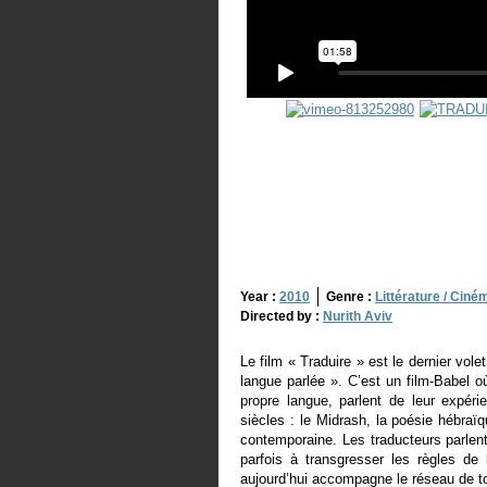
Year :
2010
Genre :
Littérature / Ciné
Directed by :
Nurith Aviv
Le film « Traduire » est le dernier vole
langue parlée ». C’est un film-Babel 
propre langue, parlent de leur expéri
siècles : le Midrash, la poésie hébraïq
contemporaine. Les traducteurs parlen
parfois à transgresser les règles de
aujourd’hui accompagne le réseau de to