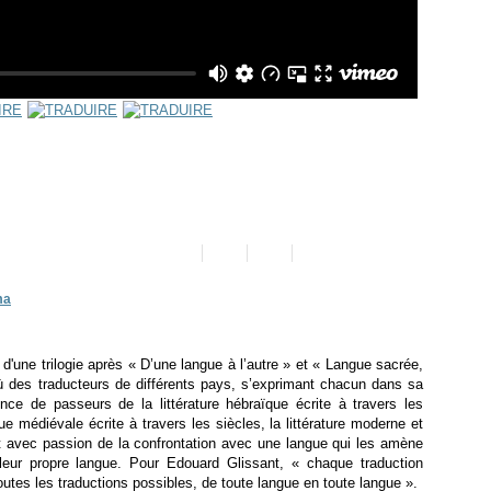
ma
t d'une trilogie après « D’une langue à l’autre » et « Langue sacrée,
où des traducteurs de différents pays, s’exprimant chacun dans sa
ence de passeurs de la littérature hébraïque écrite à travers les
ue médiévale écrite à travers les siècles, la littérature moderne et
t avec passion de la confrontation avec une langue qui les amène
 leur propre langue. Pour Edouard Glissant, « chaque traduction
utes les traductions possibles, de toute langue en toute langue ».