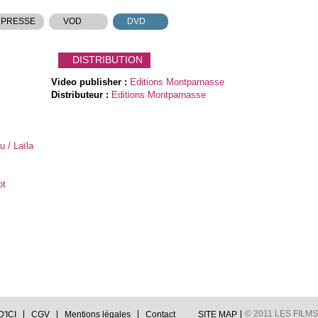
 PRESSE
VOD
DVD
DISTRIBUTION
Video publisher :
Editions Montparnasse
Distributeur :
Editions Montparnasse
u / Laïla
ot
© 2011 LES FILMS 
'ICI
CGV
Mentions légales
Contact
SITE MAP