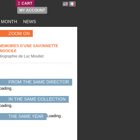
CART
MY ACCOUNT
E MONTH
NEWS
ZOOM ON
MEMOIRES D'UNE SAVONNETTE
INDOCILE
Biographie de Luc Moullet
FROM THE SAME DIRECTOR
oading..
IN THE SAME COLLECTION
oading..
Loading..
THE SAME YEAR