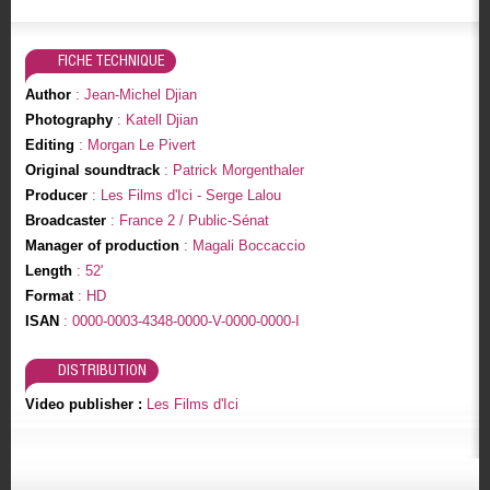
FICHE TECHNIQUE
Author
: Jean-Michel Djian
Photography
: Katell Djian
Editing
: Morgan Le Pivert
Original soundtrack
: Patrick Morgenthaler
Producer
: Les Films d'Ici - Serge Lalou
Broadcaster
: France 2 / Public-Sénat
Manager of production
: Magali Boccaccio
Length
: 52'
Format
: HD
ISAN
: 0000-0003-4348-0000-V-0000-0000-I
DISTRIBUTION
Video publisher :
Les Films d'Ici