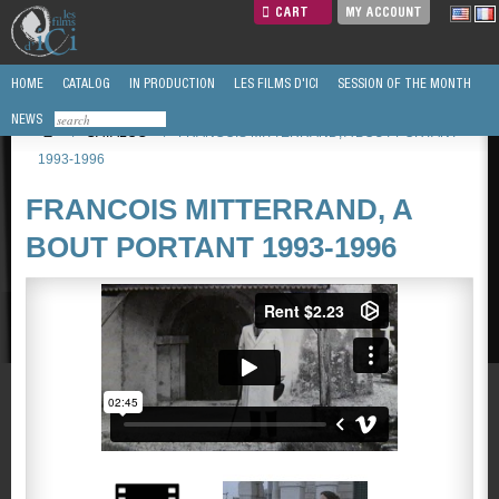
CART
MY ACCOUNT
HOME
CATALOG
IN PRODUCTION
LES FILMS D'ICI
SESSION OF THE MONTH
NEWS
/
CATALOG
/
FRANCOIS MITTERRAND, A BOUT PORTANT
1993-1996
FRANCOIS MITTERRAND, A
BOUT PORTANT 1993-1996