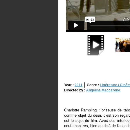
Year :
2011
Genre :
Littérature / Ciné
Directed by :
Angelina Maccarone
Charlotte Rampling : briseuse de tabo
comme objet du désir, c'est son regar
est le sujet du film. Avec des interlo
neuf chapitres, bien au-delà de l'anec