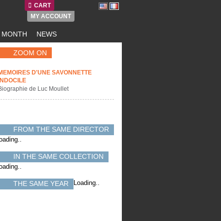
CART
MY ACCOUNT
E MONTH
NEWS
ZOOM ON
MEMOIRES D'UNE SAVONNETTE
INDOCILE
Biographie de Luc Moullet
FROM THE SAME DIRECTOR
oading..
IN THE SAME COLLECTION
oading..
Loading..
THE SAME YEAR