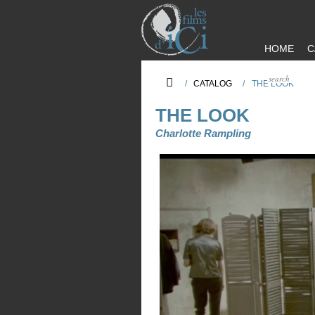
HOME
C
/
CATALOG
/
THE LOOK
THE LOOK
Charlotte Rampling