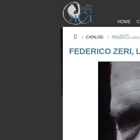
HOME
C
/
CATALOG
/
FEDERICO ZERI
FEDERICO ZERI, L