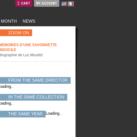
CART
MY ACCOUNT
E MONTH
NEWS
ZOOM ON
MEMOIRES D'UNE SAVONNETTE
INDOCILE
Biographie de Luc Moullet
FROM THE SAME DIRECTOR
oading..
IN THE SAME COLLECTION
oading..
Loading..
THE SAME YEAR