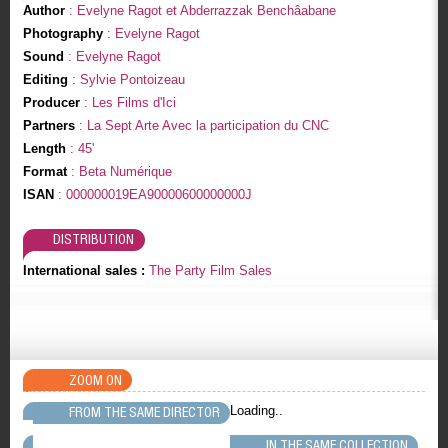
Author
: Evelyne Ragot et Abderrazzak Benchâabane
Photography
: Evelyne Ragot
Sound
: Evelyne Ragot
Editing
: Sylvie Pontoizeau
Producer
: Les Films d'Ici
Partners
: La Sept Arte Avec la participation du CNC
Length
: 45'
Format
: Beta Numérique
ISAN
: 000000019EA90000600000000J
DISTRIBUTION
International sales :
The Party Film Sales
ZOOM ON
Loading..
FROM THE SAME DIRECTOR
IN THE SAME COLLECTION