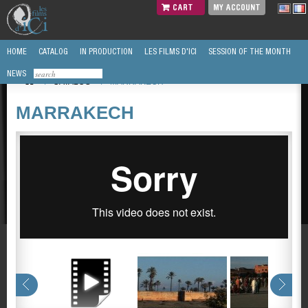
CART
MY ACCOUNT
HOME
CATALOG
IN PRODUCTION
LES FILMS D'ICI
SESSION OF THE MONTH
NEWS
/
CATALOG
/
MARRAKECH
MARRAKECH