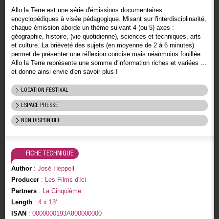
Allo la Terre est une série d'émissions documentaires
encyclopédiques à visée pédagogique. Misant sur l'interdisciplinarité,
chaque émission aborde un thème suivant 4 (ou 5) axes :
géographie, histoire, (vie quotidienne), sciences et techniques, arts
et culture. La brièveté des sujets (en moyenne de 2 à 6 minutes)
permet de présenter une réflexion concise mais néanmoins fouillée.
Allo la Terre représente une somme d'information riches et variées …
et donne ainsi envie d'en savoir plus !
LOCATION FESTIVAL
ESPACE PRESSE
NON DISPONIBLE
FICHE TECHNIQUE
Author
: José Heppell
Producer
: Les Films d'Ici
Partners
: La Cinquième
Length
: 4 x 13'
ISAN
: 0000000193A800000000