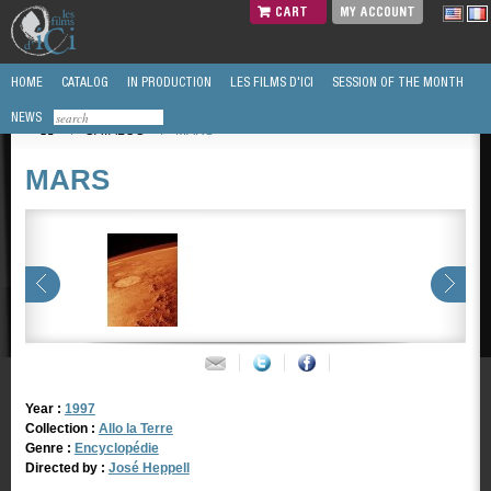
CART
MY ACCOUNT
HOME
CATALOG
IN PRODUCTION
LES FILMS D'ICI
SESSION OF THE MONTH
NEWS
/
CATALOG
/
MARS
MARS
Year :
1997
Collection :
Allo la Terre
Genre :
Encyclopédie
Directed by :
José Heppell