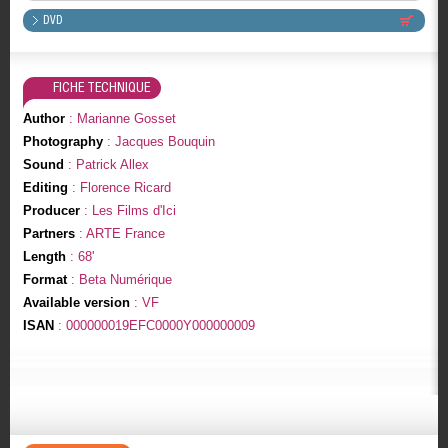
DVD
FICHE TECHNIQUE
Author
: Marianne Gosset
Photography
: Jacques Bouquin
Sound
: Patrick Allex
Editing
: Florence Ricard
Producer
: Les Films d'Ici
Partners
: ARTE France
Length
: 68'
Format
: Beta Numérique
Available version
: VF
ISAN
: 000000019EFC0000Y000000009