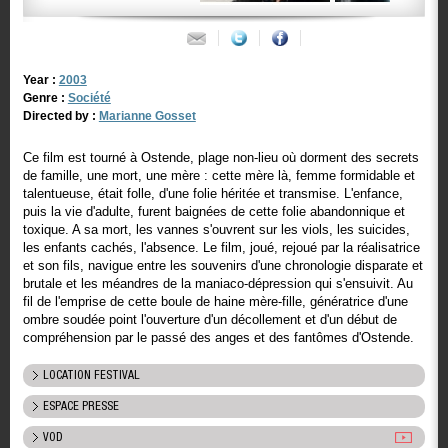
Year :
2003
Genre :
Société
Directed by :
Marianne Gosset
Ce film est tourné à Ostende, plage non-lieu où dorment des secrets
de famille, une mort, une mère : cette mère là, femme formidable et
talentueuse, était folle, d'une folie héritée et transmise. L'enfance,
puis la vie d'adulte, furent baignées de cette folie abandonnique et
toxique. A sa mort, les vannes s'ouvrent sur les viols, les suicides,
les enfants cachés, l'absence. Le film, joué, rejoué par la réalisatrice
et son fils, navigue entre les souvenirs d'une chronologie disparate et
brutale et les méandres de la maniaco-dépression qui s'ensuivit. Au
fil de l'emprise de cette boule de haine mère-fille, génératrice d'une
ombre soudée point l'ouverture d'un décollement et d'un début de
compréhension par le passé des anges et des fantômes d'Ostende.
LOCATION FESTIVAL
ESPACE PRESSE
VOD