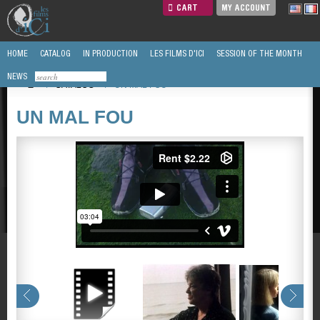
CART
MY ACCOUNT
HOME
CATALOG
IN PRODUCTION
LES FILMS D'ICI
SESSION OF THE MONTH
NEWS
/
CATALOG
/
UN MAL FOU
UN MAL FOU