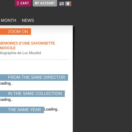
CART
MY ACCOUNT
E MONTH
NEWS
ZOOM ON
MEMOIRES D'UNE SAVONNETTE
INDOCILE
Biographie de Luc Moullet
FROM THE SAME DIRECTOR
oading..
IN THE SAME COLLECTION
oading..
Loading..
THE SAME YEAR