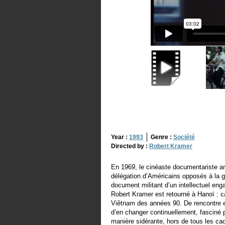
Year :
1993
Genre :
Société
Directed by :
Robert Kramer
En 1969, le cinéaste documentariste a
délégation d’Américains opposés à la g
document militant d’un intellectuel enga
Robert Kramer est retourné à Hanoï : ca
Viêtnam des années 90. De rencontre 
d’en changer continuellement, fasciné pa
manière sidérante, hors de tous les cadr