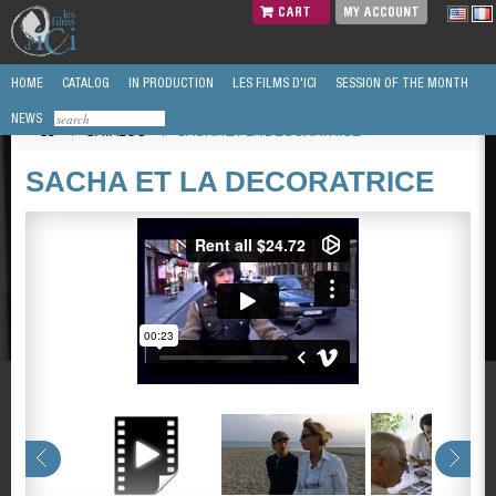
CART
MY ACCOUNT
HOME
CATALOG
IN PRODUCTION
LES FILMS D'ICI
SESSION OF THE MONTH
NEWS
/
CATALOG
/
SACHA ET LA DECORATRICE
SACHA ET LA DECORATRICE