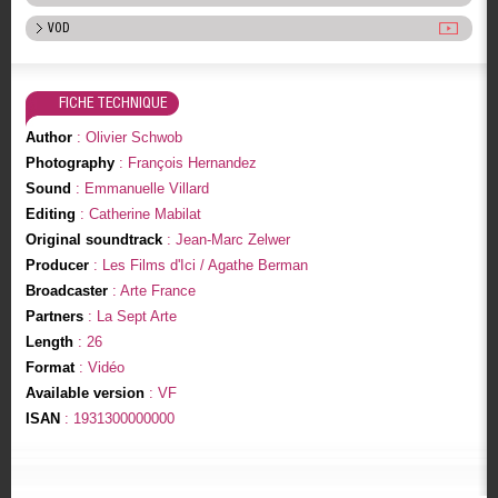
VOD
FICHE TECHNIQUE
Author
: Olivier Schwob
Photography
: François Hernandez
Sound
: Emmanuelle Villard
Editing
: Catherine Mabilat
Original soundtrack
: Jean-Marc Zelwer
Producer
: Les Films d'Ici / Agathe Berman
Broadcaster
: Arte France
Partners
: La Sept Arte
Length
: 26
Format
: Vidéo
Available version
: VF
ISAN
: 1931300000000