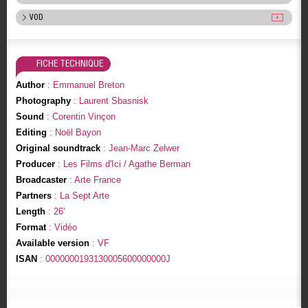
VOD
FICHE TECHNIQUE
Author
: Emmanuel Breton
Photography
: Laurent Sbasnisk
Sound
: Corentin Vinçon
Editing
: Noël Bayon
Original soundtrack
: Jean-Marc Zelwer
Producer
: Les Films d'Ici / Agathe Berman
Broadcaster
: Arte France
Partners
: La Sept Arte
Length
: 26'
Format
: Vidéo
Available version
: VF
ISAN
: 0000000193130005600000000J