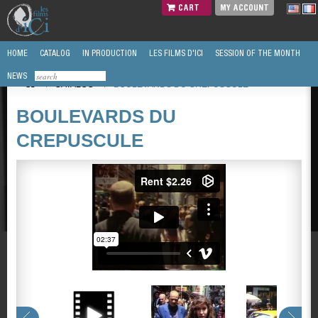
CART
MY ACCOUNT
HOME
CATALOG
IN PRODUCTION
LES FILMS D'ICI
SESSION OF THE MONTH
NEWS
/
CATALOG
/
BOULEVARDS DU CREPUSCULE
BOULEVARDS DU
CREPUSCULE