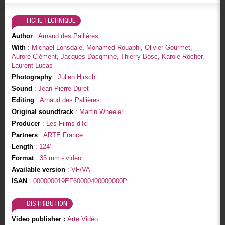
FICHE TECHNIQUE
Author
: Arnaud des Pallières
With
: Michael Lonsdale, Mohamed Rouabhi, Olivier Gourmet,
Aurore Clément, Jacques Dacqmine, Thierry Bosc, Karole Rocher,
Laurent Lucas
Photography
: Julien Hirsch
Sound
: Jean-Pierre Duret
Editing
: Arnaud des Pallières
Original soundtrack
: Martin Wheeler
Producer
: Les Films d’Ici
Partners
: ARTE France
Length
: 124'
Format
: 35 mm - video
Available version
: VF/VA
ISAN
: 000000019EF60000400000000P
DISTRIBUTION
Video publisher :
Arte Vidéo