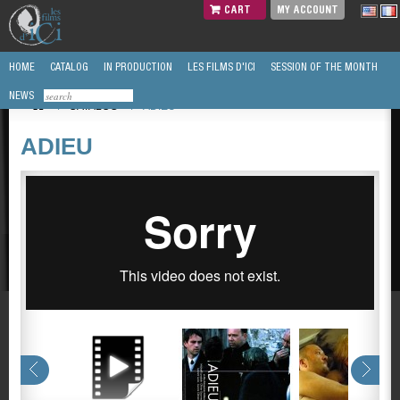
CART
MY ACCOUNT
HOME
CATALOG
IN PRODUCTION
LES FILMS D'ICI
SESSION OF THE MONTH
NEWS
/
CATALOG
/
ADIEU
ADIEU