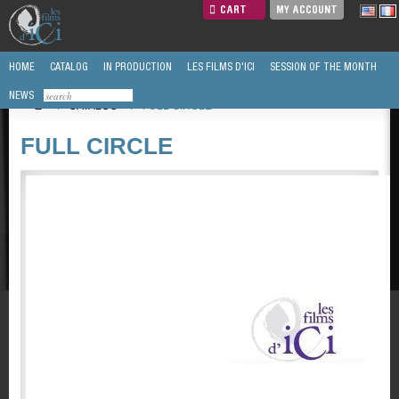
CART
MY ACCOUNT
HOME
CATALOG
IN PRODUCTION
LES FILMS D'ICI
SESSION OF THE MONTH
NEWS
/
CATALOG
/
FULL CIRCLE
FULL CIRCLE