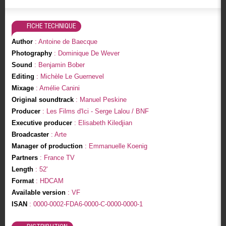
FICHE TECHNIQUE
Author
: Antoine de Baecque
Photography
: Dominique De Wever
Sound
: Benjamin Bober
Editing
: Michèle Le Guernevel
Mixage
: Amélie Canini
Original soundtrack
: Manuel Peskine
Producer
: Les Films d'Ici - Serge Lalou / BNF
Executive producer
: Elisabeth Kiledjian
Broadcaster
: Arte
Manager of production
: Emmanuelle Koenig
Partners
: France TV
Length
: 52'
Format
: HDCAM
Available version
: VF
ISAN
: 0000-0002-FDA6-0000-C-0000-0000-1