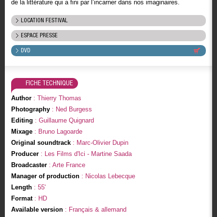
de la littérature qui a fini par l’incarner dans nos imaginaires.
LOCATION FESTIVAL
ESPACE PRESSE
DVD
FICHE TECHNIQUE
Author
: Thierry Thomas
Photography
: Ned Burgess
Editing
: Guillaume Quignard
Mixage
: Bruno Lagoarde
Original soundtrack
: Marc-Olivier Dupin
Producer
: Les Films d'Ici - Martine Saada
Broadcaster
: Arte France
Manager of production
: Nicolas Lebecque
Length
: 55'
Format
: HD
Available version
: Français & allemand