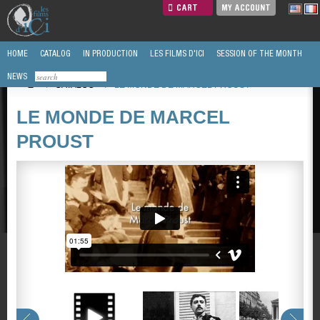
CART
MY ACCOUNT
HOME
CATALOG
IN PRODUCTION
LES FILMS D'ICI
SESSION OF THE MONTH
NEWS
/
CATALOG
/
LE MONDE DE MARCEL PROUST
LE MONDE DE MARCEL
PROUST