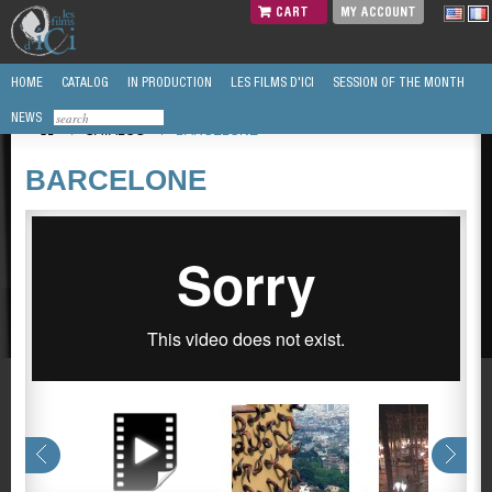
CART
MY ACCOUNT
HOME
CATALOG
IN PRODUCTION
LES FILMS D'ICI
SESSION OF THE MONTH
NEWS
/
CATALOG
/
BARCELONE
BARCELONE