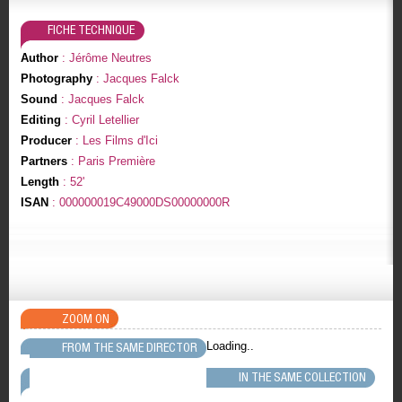
FICHE TECHNIQUE
Author
: Jérôme Neutres
Photography
: Jacques Falck
Sound
: Jacques Falck
Editing
: Cyril Letellier
Producer
: Les Films d'Ici
Partners
: Paris Première
Length
: 52'
ISAN
: 000000019C49000DS00000000R
ZOOM ON
Loading..
FROM THE SAME DIRECTOR
IN THE SAME COLLECTION