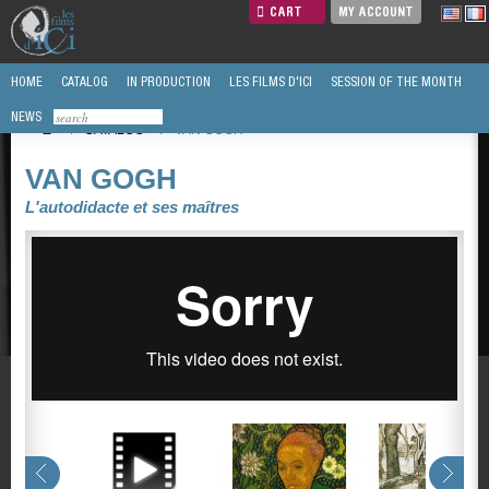
CART
MY ACCOUNT
HOME
CATALOG
IN PRODUCTION
LES FILMS D'ICI
SESSION OF THE MONTH
NEWS
/
CATALOG
/
VAN GOGH
VAN GOGH
L'autodidacte et ses maîtres