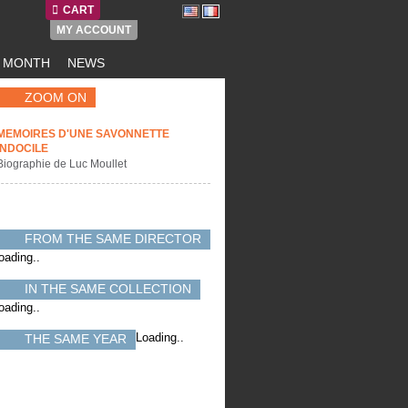
CART
MY ACCOUNT
E MONTH
NEWS
ZOOM ON
MEMOIRES D'UNE SAVONNETTE
INDOCILE
Biographie de Luc Moullet
FROM THE SAME DIRECTOR
oading..
IN THE SAME COLLECTION
oading..
Loading..
THE SAME YEAR