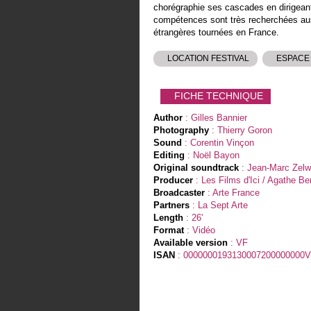
chorégraphie ses cascades en dirigeant
compétences sont très recherchées aus
étrangères tournées en France.
LOCATION FESTIVAL
ESPACE
FICHE TECHNIQUE
Author
: Gilles Bannier
Photography
: Thierry Goron
Sound
: Corentin Vinçon
Editing
: Noël Bayon
Original soundtrack
: Jean-Marc Zelw
Producer
: Les Films d'Ici / Agathe B
Broadcaster
: Arte France
Partners
: La Sept Arte
Length
: 26'
Format
: Vidéo
Available version
: VF
ISAN
: 0000000193130007200000000V