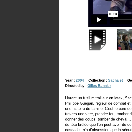
Year :
2004
Collection :
Sacha et
Ge
Directed by :
Gilles Bannier
Livrant un fusil mitrailleur en latex, Sa
Philippe Guégan, régleur de combat et
une histoire de famille. C'est le père 
travers une vitre, prendre feu, tomber 
donner des coups, tomber de cheval… C
de tête brûlée que l’on peut avoir de c
cascades n’a d’obsession que la sécuri