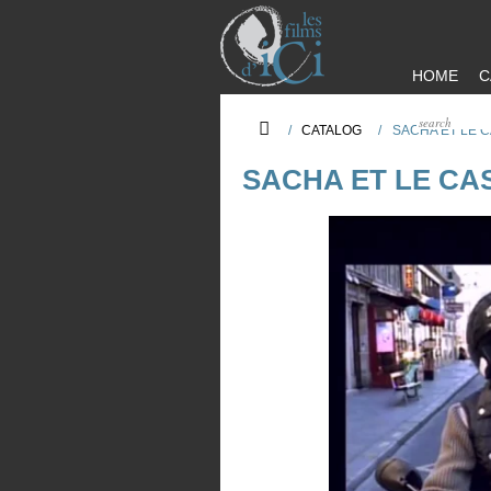
HOME
C
/
CATALOG
/
SACHA ET LE 
SACHA ET LE C