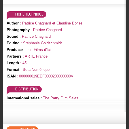
FICHE TECHNIQUE
Author
: Patrice Chagnard et Claudine Bories
Photography
: Patrice Chagnard
Sound
: Patrice Chagnard
Editing
: Stéphanie Goldschmidt
Producer
: Les Films d'Ici
Partners
: ARTE France
Length
: 45'
Format
: Beta Numérique
ISAN
: 000000019EEF0000200000000V
DISTRIBUTION
International sales :
The Party Film Sales