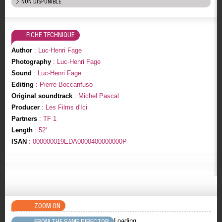
NON DISPONIBLE
FICHE TECHNIQUE
Author
: Luc-Henri Fage
Photography
: Luc-Henri Fage
Sound
: Luc-Henri Fage
Editing
: Pierre Boccanfuso
Original soundtrack
: Michel Pascal
Producer
: Les Films d'Ici
Partners
: TF 1
Length
: 52'
ISAN
: 000000019EDA0000400000000P
ZOOM ON
Loading..
FROM THE SAME DIRECTOR