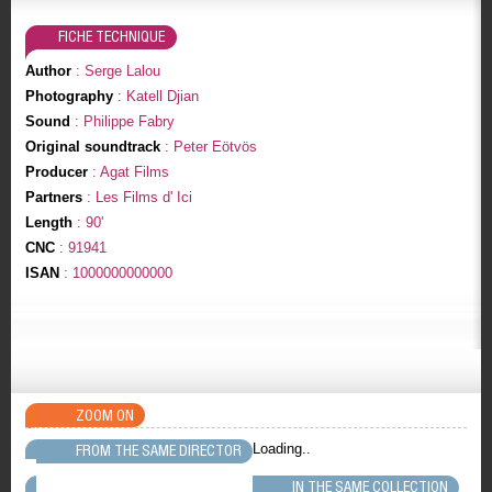
FICHE TECHNIQUE
Author
: Serge Lalou
Photography
: Katell Djian
Sound
: Philippe Fabry
Original soundtrack
: Peter Eötvös
Producer
: Agat Films
Partners
: Les Films d' Ici
Length
: 90'
CNC
: 91941
ISAN
: 1000000000000
ZOOM ON
Loading..
FROM THE SAME DIRECTOR
IN THE SAME COLLECTION