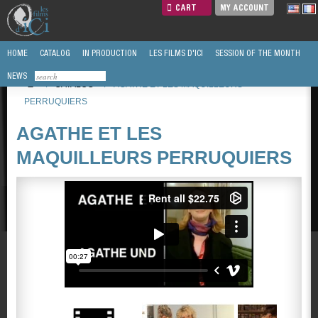
CART
MY ACCOUNT
HOME
CATALOG
IN PRODUCTION
LES FILMS D'ICI
SESSION OF THE MONTH
NEWS
/
CATALOG
/
AGATHE ET LES MAQUILLEURS
PERRUQUIERS
AGATHE ET LES
MAQUILLEURS PERRUQUIERS