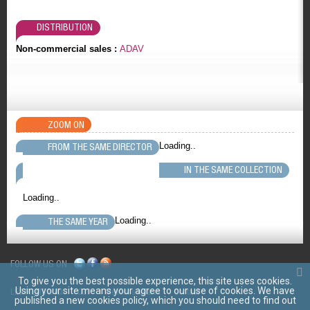
DISTRIBUTION
Non-commercial sales :
ADAV
ZOOM ON
Loading..
FROM THE SAME DIRECTOR
IN THE SAME COLLECTION
Loading..
Loading..
THE SAME YEAR
FOLLOW US ON
To give you the best possible experience, this site uses cookies.
Using your site means your agree to our use of cookies. We have
LES FILMS D'ICI
CGV
Mentions légales
Contact
published a new cookies policy, which you should need to find out