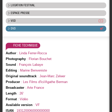
LOCATION FESTIVAL
ESPACE PRESSE
VOD
DVD
FICHE TECHNIQUE
Author
: Linda Ferrer-Rocca
Photography
: Florian Bouchet
Sound
: François Labaye
Editing
: Marine Benveniste
Original soundtrack
: Jean-Marc Zelwer
Producer
: Les Films d'Ici/Agathe Berman
Broadcaster
: Arte France
Length
: 26'
Format
: Vidéo
Available version
: VF
ISAN
: 1931200060000000000