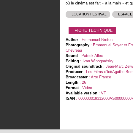
où le cinéma est fait « à la main » et q
LOCATION FESTIVAL
ESPACE
FICHE TECHNIQUE
Author
: Emmanuel Breton
Photography
: Emmanuel Soyer et Fr
Chevreau
Sound
: Patrick Allex
Editing
: Ivan Winogradsky
Original soundtrack
: Jean-Marc Zelw
Producer
: Les Films d'Ici/Agathe Be
Broadcaster
: Arte France
Length
: 26
Format
: Vidéo
Available version
: VF
ISAN
: 000000019312000AS00000000