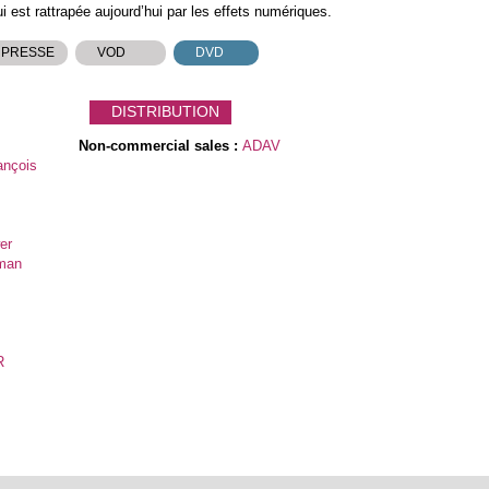
ui est rattrapée aujourd’hui par les effets numériques.
 PRESSE
VOD
DVD
DISTRIBUTION
Non-commercial sales :
ADAV
ançois
er
rman
R