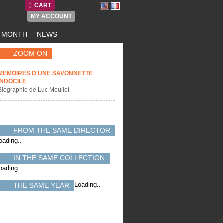
CART
MY ACCOUNT
E MONTH
NEWS
ZOOM ON
MEMOIRES D'UNE SAVONNETTE
INDOCILE
Biographie de Luc Moullet
FROM THE SAME DIRECTOR
oading..
IN THE SAME COLLECTION
oading..
Loading..
THE SAME YEAR