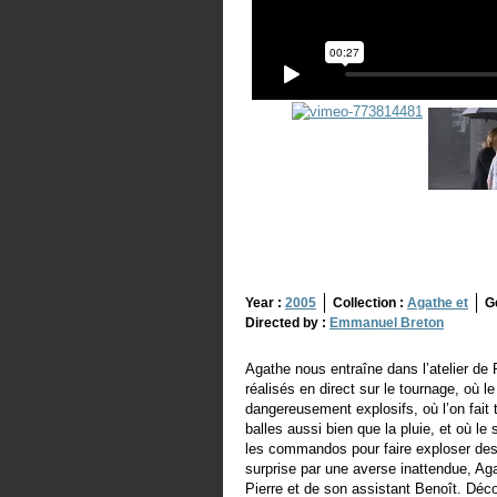
Year :
2005
Collection :
Agathe et
G
Directed by :
Emmanuel Breton
Agathe nous entraîne dans l’atelier de 
réalisés en direct sur le tournage, où le
dangereusement explosifs, où l’on fait t
balles aussi bien que la pluie, et où l
les commandos pour faire exploser de
surprise par une averse inattendue, Aga
Pierre et de son assistant Benoît. Déco