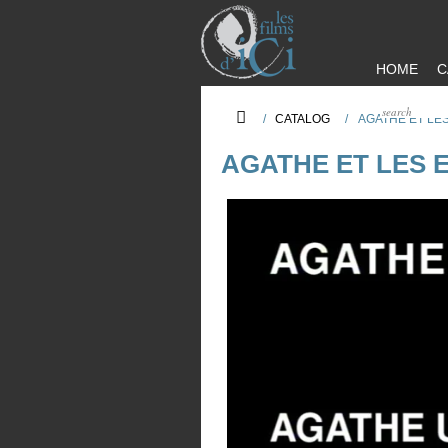
HOME
C
/
CATALOG
/
AGATHE ET LE
AGATHE ET LES 