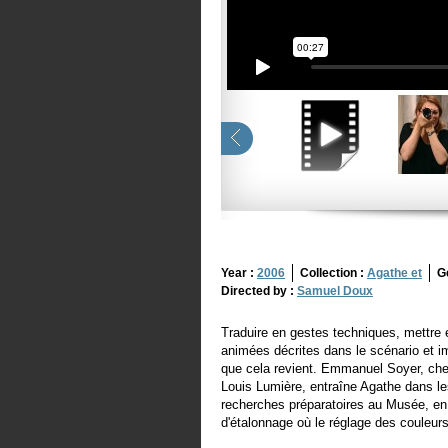
Year :
2006
Collection :
Agathe et
G
Directed by :
Samuel Doux
Traduire en gestes techniques, mettre e
animées décrites dans le scénario et ima
que cela revient. Emmanuel Soyer, chef
Louis Lumière, entraîne Agathe dans les
recherches préparatoires au Musée, en 
d'étalonnage où le réglage des couleur