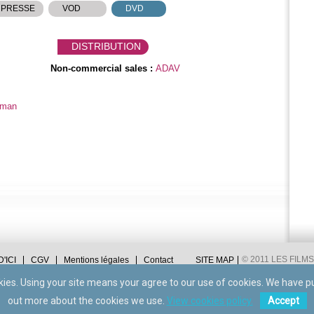
 PRESSE
VOD
DVD
DISTRIBUTION
Non-commercial sales :
ADAV
rman
© 2011 LES FILMS 
'ICI
CGV
Mentions légales
Contact
SITE MAP
okies. Using your site means your agree to our use of cookies. We have p
out more about the cookies we use.
View cookies policy.
Accept