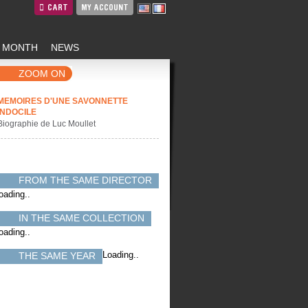
CART
MY ACCOUNT
E MONTH
NEWS
ZOOM ON
MEMOIRES D'UNE SAVONNETTE
INDOCILE
Biographie de Luc Moullet
FROM THE SAME DIRECTOR
oading..
IN THE SAME COLLECTION
oading..
Loading..
THE SAME YEAR