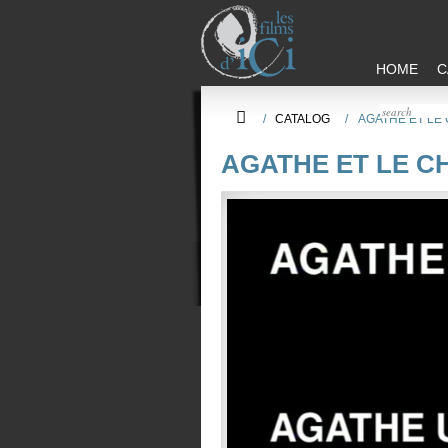
HOME
C
/
CATALOG
/
AGATHE ET LE
AGATHE ET LE C