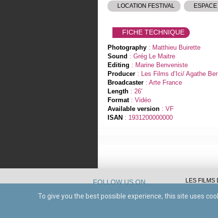
LOCATION FESTIVAL
ESPACE
FICHE TECHNIQUE
Photography
: Matthieu Buirette
Sound
: Grég Le Maitre
Editing
: Marine Benveniste
Producer
: Les Films d’Ici/ Agathe Be
Broadcaster
: Arte France
Length
: 26'
Format
: Vidéo
Available version
: VF
ISAN
: 1931200000000
LES FILMS D
FOLLOW US ON
To give you the best possible experience, this site uses co