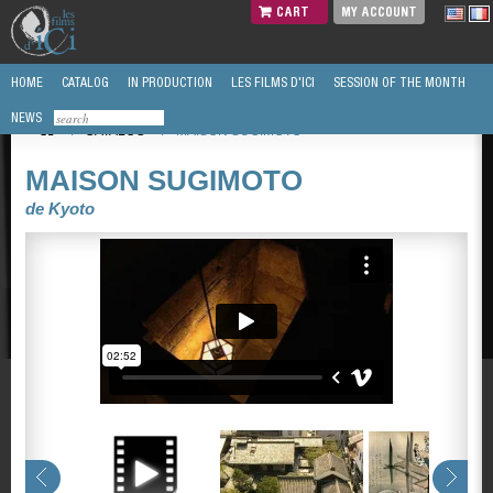
CART
MY ACCOUNT
HOME
CATALOG
IN PRODUCTION
LES FILMS D'ICI
SESSION OF THE MONTH
NEWS
/
CATALOG
/
MAISON SUGIMOTO
MAISON SUGIMOTO
de Kyoto