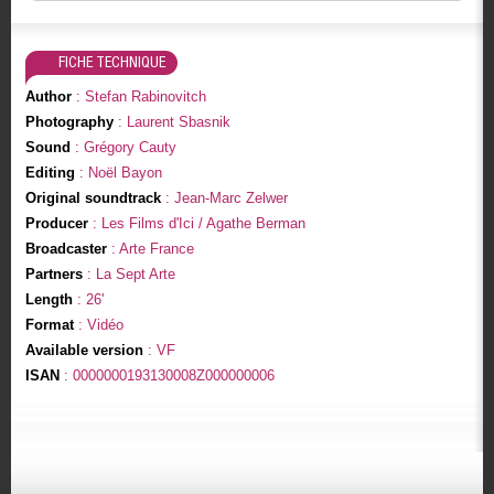
FICHE TECHNIQUE
Author
: Stefan Rabinovitch
Photography
: Laurent Sbasnik
Sound
: Grégory Cauty
Editing
: Noël Bayon
Original soundtrack
: Jean-Marc Zelwer
Producer
: Les Films d'Ici / Agathe Berman
Broadcaster
: Arte France
Partners
: La Sept Arte
Length
: 26'
Format
: Vidéo
Available version
: VF
ISAN
: 0000000193130008Z000000006