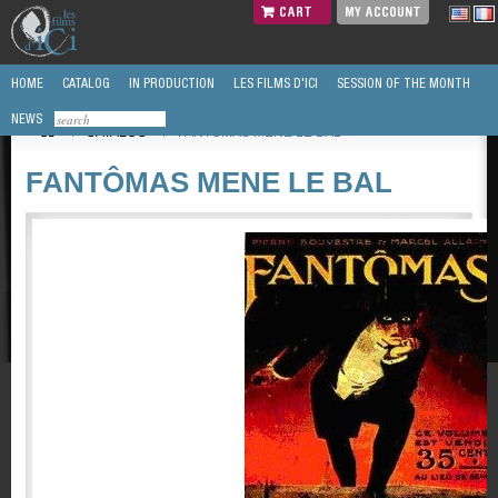
CART
MY ACCOUNT
HOME
CATALOG
IN PRODUCTION
LES FILMS D'ICI
SESSION OF THE MONTH
NEWS
/
CATALOG
/
FANTÔMAS MENE LE BAL
FANTÔMAS MENE LE BAL