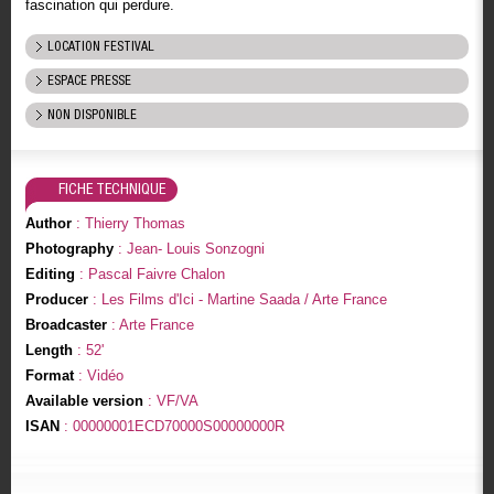
fascination qui perdure.
LOCATION FESTIVAL
ESPACE PRESSE
NON DISPONIBLE
FICHE TECHNIQUE
Author
: Thierry Thomas
Photography
: Jean- Louis Sonzogni
Editing
: Pascal Faivre Chalon
Producer
: Les Films d'Ici - Martine Saada / Arte France
Broadcaster
: Arte France
Length
: 52'
Format
: Vidéo
Available version
: VF/VA
ISAN
: 00000001ECD70000S00000000R