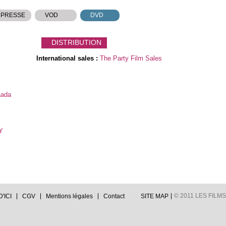
 PRESSE
VOD
DVD
DISTRIBUTION
International sales :
The Party Film Sales
aada
Y
© 2011 LES FILMS 
'ICI
CGV
Mentions légales
Contact
SITE MAP