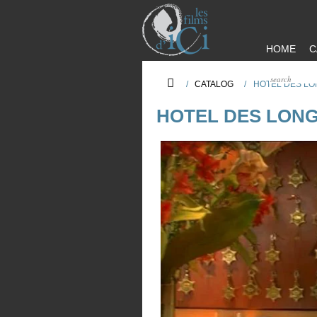
HOME
C
/
CATALOG
/
HOTEL DES LO
HOTEL DES LONG