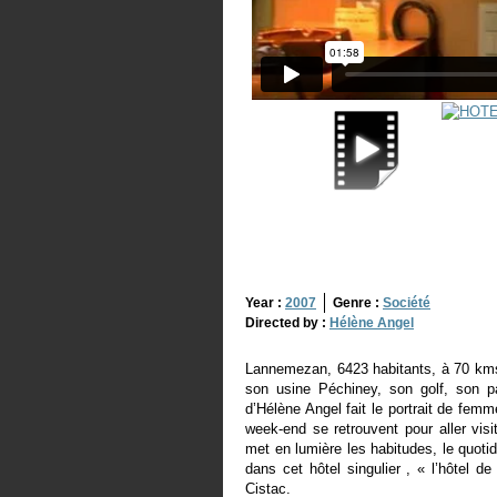
Year :
2007
Genre :
Société
Directed by :
Hélène Angel
Lannemezan, 6423 habitants, à 70 km
son usine Péchiney, son golf, son par
d’Hélène Angel fait le portrait de fe
week-end se retrouvent pour aller vi
met en lumière les habitudes, le quotid
dans cet hôtel singulier , « l’hôtel d
Cistac.