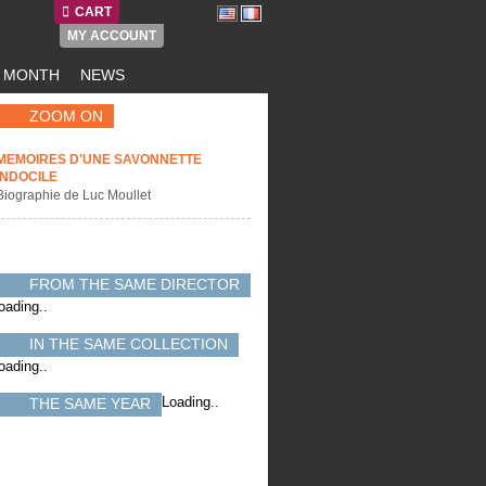
CART
MY ACCOUNT
E MONTH
NEWS
ZOOM ON
MEMOIRES D'UNE SAVONNETTE
INDOCILE
Biographie de Luc Moullet
FROM THE SAME DIRECTOR
oading..
IN THE SAME COLLECTION
oading..
Loading..
THE SAME YEAR