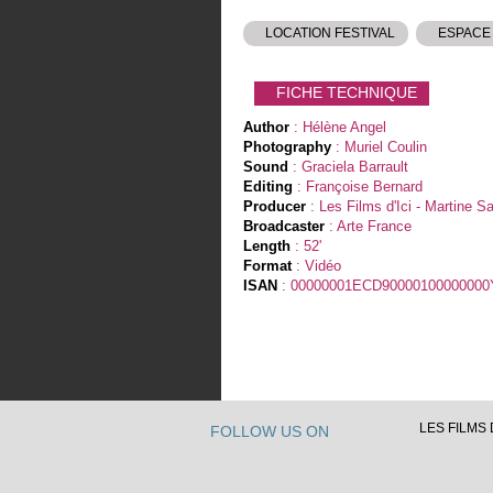
LOCATION FESTIVAL
ESPACE
FICHE TECHNIQUE
Author
: Hélène Angel
Photography
: Muriel Coulin
Sound
: Graciela Barrault
Editing
: Françoise Bernard
Producer
: Les Films d'Ici - Martine S
Broadcaster
: Arte France
Length
: 52'
Format
: Vidéo
ISAN
: 00000001ECD90000100000000
LES FILMS D
FOLLOW US ON