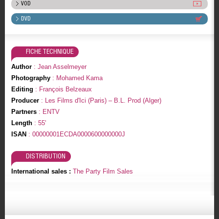
VOD
DVD
FICHE TECHNIQUE
Author
: Jean Asselmeyer
Photography
: Mohamed Kama
Editing
: François Belzeaux
Producer
: Les Films d'Ici (Paris) – B.L. Prod (Alger)
Partners
: ENTV
Length
: 55'
ISAN
: 00000001ECDA0000600000000J
DISTRIBUTION
International sales :
The Party Film Sales