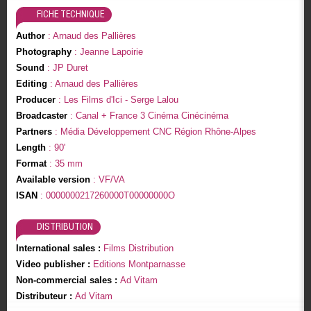
FICHE TECHNIQUE
Author
: Arnaud des Pallières
Photography
: Jeanne Lapoirie
Sound
: JP Duret
Editing
: Arnaud des Pallières
Producer
: Les Films d'Ici - Serge Lalou
Broadcaster
: Canal + France 3 Cinéma Cinécinéma
Partners
: Média Développement CNC Région Rhône-Alpes
Length
: 90'
Format
: 35 mm
Available version
: VF/VA
ISAN
: 0000000217260000T00000000O
DISTRIBUTION
International sales :
Films Distribution
Video publisher :
Editions Montparnasse
Non-commercial sales :
Ad Vitam
Distributeur :
Ad Vitam