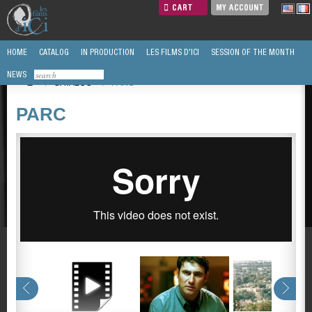
CART
MY ACCOUNT
HOME
CATALOG
IN PRODUCTION
LES FILMS D'ICI
SESSION OF THE MONTH
NEWS
/
CATALOG
/
PARC
PARC