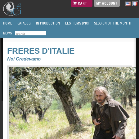
CART
MY ACCOUNT
HOME
CATALOG
IN PRODUCTION
LES FILMS D'ICI
SESSION OF THE MONTH
NEWS
/
CATALOG
/
FRERES D'ITALIE
FRERES D'ITALIE
Noi Credevamo