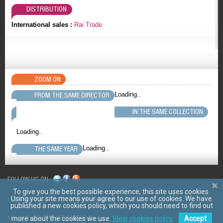
DISTRIBUTION
International sales :
Rai Trade
ZOOM ON
Loading..
FROM THE SAME DIRECTOR
IN THE SAME COLLECTION
Loading..
Loading..
THE SAME YEAR
FOLLOW US ON
To give you the best possible experience, this site uses cookies.
Using your site means your agree to our use of cookies. We have
LES FILMS D'ICI
CGV
Mentions légales
Contact
published a new cookies policy, which you should need to find out
© 2011 LES FILMS D ICI
more about the cookies we use.
View cookies policy.
Accept
SITE MAP