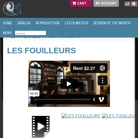
CART
MY ACCOUNT
HOME
CATALOG
IN PRODUCTION
LES FILMS D'ICI
SESSION OF THE MONTH
NEWS
/
CATALOG
/
LES FOUILLEURS
LES FOUILLEURS