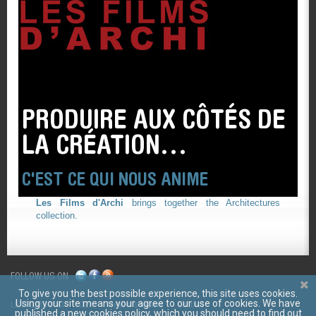
PRODUIRE AUX CÔTÉS DE
LA CRÉATION…
C'EST CE QUI NOUS ANIME
Les Films d'Archi
brings together the Architectures
collection.
FOLLOW US ON
To give you the best possible experience, this site uses cookies.
Using your site means your agree to our use of cookies. We have
LES FILMS D'ICI
CGV
Mentions légales
Contact
published a new cookies policy, which you should need to find out