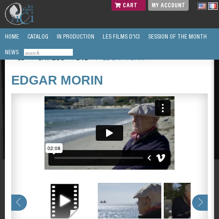
CART
MY ACCOUNT
HOME
CATALOG
IN PRODUCTION
LES FILMS D'ICI
SESSION OF THE MONTH
NEWS
/
CATALOG
/
DVD
/
EDGAR MORIN
EDGAR MORIN