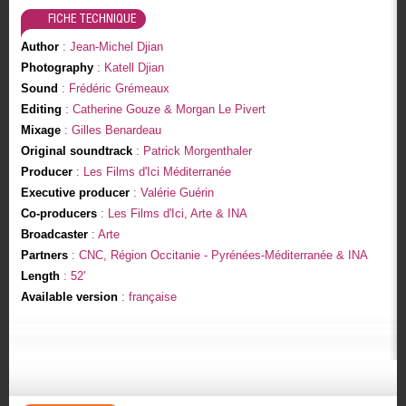
FICHE TECHNIQUE
Author
: Jean-Michel Djian
Photography
: Katell Djian
Sound
: Frédéric Grémeaux
Editing
: Catherine Gouze & Morgan Le Pivert
Mixage
: Gilles Benardeau
Original soundtrack
: Patrick Morgenthaler
Producer
: Les Films d'Ici Méditerranée
Executive producer
: Valérie Guérin
Co-producers
: Les Films d'Ici, Arte & INA
Broadcaster
: Arte
Partners
: CNC, Région Occitanie - Pyrénées-Méditerranée & INA
Length
: 52'
Available version
: française