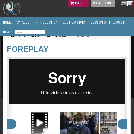
CART
MY ACCOUNT
HOME
CATALOG
IN PRODUCTION
LES FILMS D'ICI
SESSION OF THE MONTH
NEWS
/
CATALOG
/
ENFANCES
/
FOREPLAY
FOREPLAY