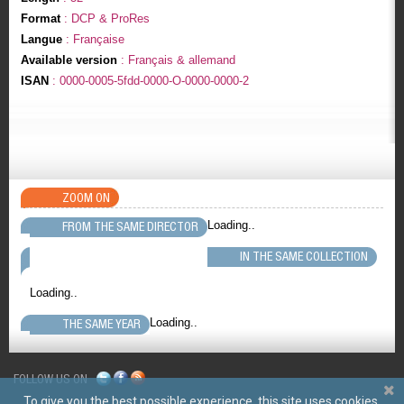
Format
: DCP & ProRes
Langue
: Française
Available version
: Français & allemand
ISAN
: 0000-0005-5fdd-0000-O-0000-0000-2
ZOOM ON
Loading..
FROM THE SAME DIRECTOR
IN THE SAME COLLECTION
Loading..
Loading..
THE SAME YEAR
FOLLOW US ON
To give you the best possible experience, this site uses cookies.