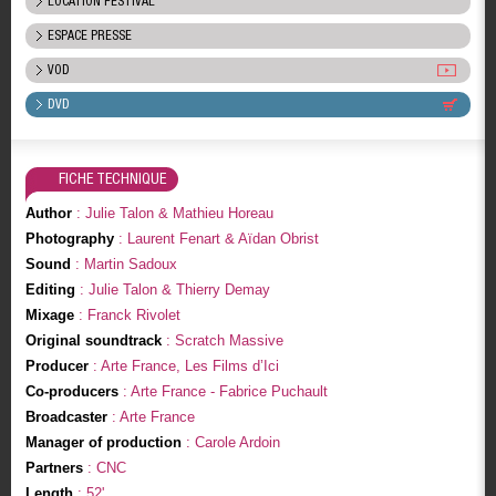
LOCATION FESTIVAL
ESPACE PRESSE
VOD
DVD
FICHE TECHNIQUE
Author
: Julie Talon & Mathieu Horeau
Photography
: Laurent Fenart & Aïdan Obrist
Sound
: Martin Sadoux
Editing
: Julie Talon & Thierry Demay
Mixage
: Franck Rivolet
Original soundtrack
: Scratch Massive
Producer
: Arte France, Les Films d’Ici
Co-producers
: Arte France - Fabrice Puchault
Broadcaster
: Arte France
Manager of production
: Carole Ardoin
Partners
: CNC
Length
: 52'