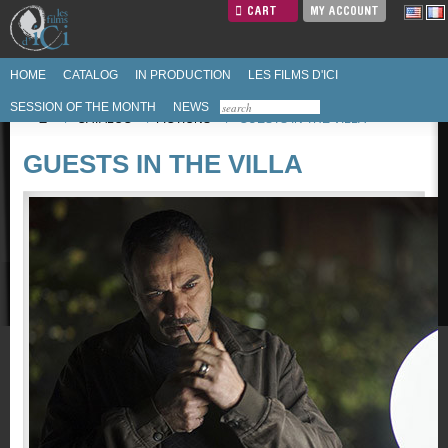
CART
MY ACCOUNT
HOME
CATALOG
IN PRODUCTION
LES FILMS D'ICI
SESSION OF THE MONTH
NEWS
/
CATALOG
/
FICTIONS
/
GUESTS IN THE VILLA
GUESTS IN THE VILLA