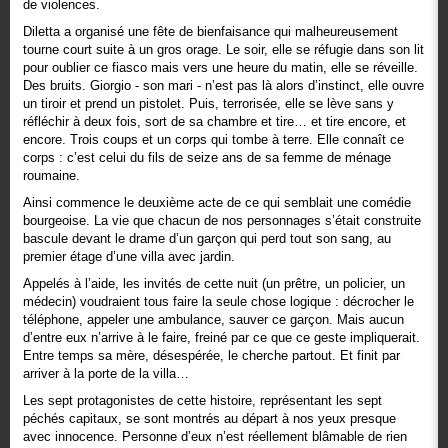
de violences.
Diletta a organisé une fête de bienfaisance qui malheureusement
tourne court suite à un gros orage. Le soir, elle se réfugie dans son lit
pour oublier ce fiasco mais vers une heure du matin, elle se réveille.
Des bruits. Giorgio - son mari - n’est pas là alors d’instinct, elle ouvre
un tiroir et prend un pistolet. Puis, terrorisée, elle se lève sans y
réfléchir à deux fois, sort de sa chambre et tire… et tire encore, et
encore. Trois coups et un corps qui tombe à terre. Elle connaît ce
corps : c’est celui du fils de seize ans de sa femme de ménage
roumaine.
Ainsi commence le deuxième acte de ce qui semblait une comédie
bourgeoise. La vie que chacun de nos personnages s’était construite
bascule devant le drame d’un garçon qui perd tout son sang, au
premier étage d’une villa avec jardin.
Appelés à l’aide, les invités de cette nuit (un prêtre, un policier, un
médecin) voudraient tous faire la seule chose logique : décrocher le
téléphone, appeler une ambulance, sauver ce garçon. Mais aucun
d’entre eux n’arrive à le faire, freiné par ce que ce geste impliquerait.
Entre temps sa mère, désespérée, le cherche partout. Et finit par
arriver à la porte de la villa…
Les sept protagonistes de cette histoire, représentant les sept
péchés capitaux, se sont montrés au départ à nos yeux presque
avec innocence. Personne d’eux n’est réellement blâmable de rien