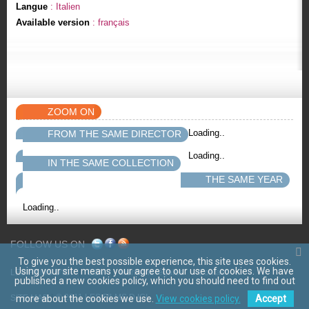
Langue
: Italien
Available version
: français
ZOOM ON
Loading..
FROM THE SAME DIRECTOR
Loading..
IN THE SAME COLLECTION
THE SAME YEAR
Loading..
FOLLOW US ON
To give you the best possible experience, this site uses cookies.
Using your site means your agree to our use of cookies. We have
LES FILMS D'ICI
CGV
Mentions légales
Contact
published a new cookies policy, which you should need to find out
© 2011 LES FILMS D ICI
more about the cookies we use.
View cookies policy.
Accept
SITE MAP