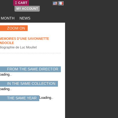
CART
MY ACCOUNT
E MONTH
NEWS
ZOOM ON
MEMOIRES D'UNE SAVONNETTE
INDOCILE
Biographie de Luc Moullet
FROM THE SAME DIRECTOR
oading..
IN THE SAME COLLECTION
oading..
Loading..
THE SAME YEAR