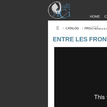
HOME
C
/
CATALOG
/
FRONTIERES ET
ENTRE LES FRON