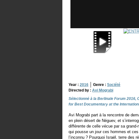
Year :
2016
Genre :
Société
Directed by :
Avi Mograbi
Sélectionné à la Berlinale Forum 2016,
for Best Documentary at the Internati
Avi Mograbi part à la rencontre de dema
en plein désert de Néguev, et s’interroge
différente de celle vécue par sa grand-
qui pousse un jour ces hommes et ces 
l’inconnu ? Pourquoi Israël, terre des r