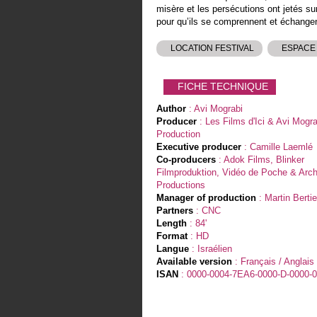
misère et les persécutions ont jetés su
pour qu’ils se comprennent et échange
LOCATION FESTIVAL
ESPACE
FICHE TECHNIQUE
Author
: Avi Mograbi
Producer
: Les Films d'Ici & Avi Mogra
Production
Executive producer
: Camille Laemlé
Co-producers
: Adok Films, Blinker
Filmproduktion, Vidéo de Poche & Arch
Productions
Manager of production
: Martin Bertie
Partners
: CNC
Length
: 84'
Format
: HD
Langue
: Israélien
Available version
: Français / Anglais
ISAN
: 0000-0004-7EA6-0000-D-0000-