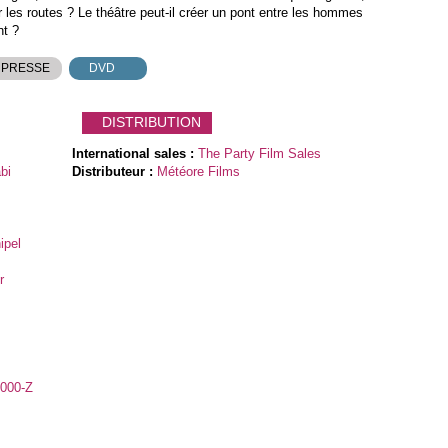
r les routes ? Le théâtre peut-il créer un pont entre les hommes
nt ?
 PRESSE
DVD
DISTRIBUTION
International sales :
The Party Film Sales
bi
Distributeur :
Météore Films
ipel
r
0000-Z