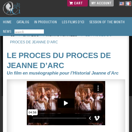
CART
MY ACCOUNT
HOME
CATALOG
IN PRODUCTION
LES FILMS D'ICI
SESSION OF THE MONTH
NEWS
/
CATALOG
/
INSTITUTIONNELS
/
LE PROCES DU
PROCES DE JEANNE D’ARC
LE PROCES DU PROCES DE
JEANNE D’ARC
Un film en muséographie pour l’Historial Jeanne d’Arc