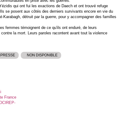
e communautés en prise avec les guerres.
 Yézidis qui ont fui les exactions de Daech et ont trouvé refuge
Ils se posent aux côtés des derniers survivants encore en vie du
ut-Karabagh, détruit par la guerre, pour y accompagner des familles
es femmes témoignent de ce qu'ils ont enduré, de leurs
 contre la mort. Leurs paroles racontent avant tout la violence
 PRESSE
NON DISPONIBLE
i
te France
ROCIREP-