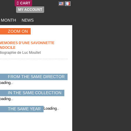
CART
MY ACCOUNT
E MONTH
NEWS
ZOOM ON
MEMOIRES D'UNE SAVONNETTE
INDOCILE
Biographie de Luc Moullet
FROM THE SAME DIRECTOR
oading..
IN THE SAME COLLECTION
oading..
Loading..
THE SAME YEAR