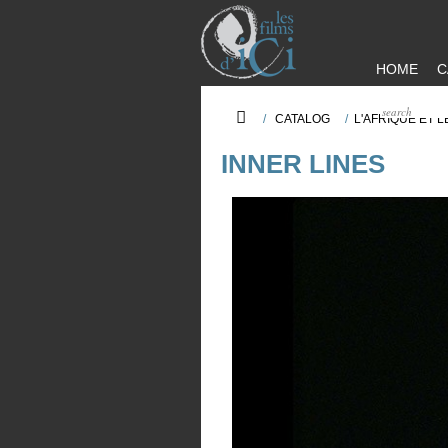
HOME
C
/
CATALOG
/
L'AFRIQUE ET 
INNER LINES