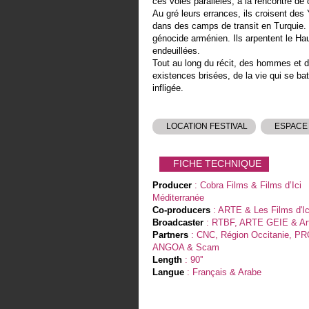
ces voies parallèles, à la rencontre d
Au gré leurs errances, ils croisent des
dans des camps de transit en Turquie. 
génocide arménien. Ils arpentent le Ha
endeuillées.
Tout au long du récit, des hommes et d
existences brisées, de la vie qui se bat
infligée.
LOCATION FESTIVAL
ESPACE
FICHE TECHNIQUE
Producer
: Cobra Films & Films d’Ici
Méditerranée
Co-producers
: ARTE & Les Films d'Ic
Broadcaster
: RTBF, ARTE GEIE & Ar
Partners
: CNC, Région Occitanie, P
ANGOA & Scam
Length
: 90''
Langue
: Français & Arabe