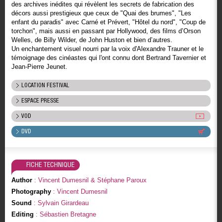
des archives inédites qui révèlent les secrets de fabrication des
décors aussi prestigieux que ceux de "Quai des brumes", "Les
enfant du paradis" avec Carné et Prévert, "Hôtel du nord", "Coup de
torchon", mais aussi en passant par Hollywood, des films d’Orson
Welles, de Billy Wilder, de John Huston et bien d’autres.
Un enchantement visuel nourri par la voix d'Alexandre Trauner et le
témoignage des cinéastes qui l'ont connu dont Bertrand Tavernier et
Jean-Pierre Jeunet.
LOCATION FESTIVAL
ESPACE PRESSE
VOD
DVD
FICHE TECHNIQUE
Author
: Vincent Dumesnil & Stéphane Paroux
Photography
: Vincent Dumesnil
Sound
: Sylvain Girardeau
Editing
: Sébastien Bretagne