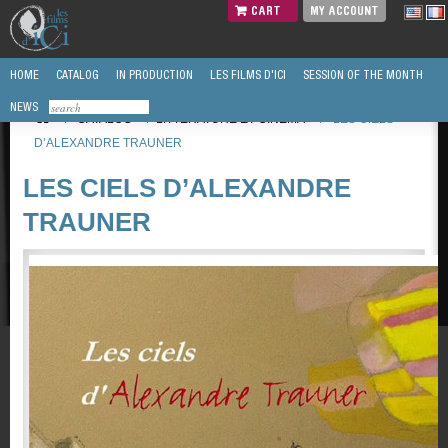
CART
MY ACCOUNT
HOME
CATALOG
IN PRODUCTION
LES FILMS D'ICI
SESSION OF THE MONTH
NEWS
/
CATALOG
/
LITTÉRATURE ET CINEMA
/
LES CIELS
D’ALEXANDRE TRAUNER
LES CIELS D’ALEXANDRE
TRAUNER