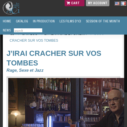
CART
MY ACCOUNT
HOME
CATALOG
IN PRODUCTION
LES FILMS D'ICI
SESSION OF THE MONTH
NEWS
/
CATALOG
/
LITTÉRATURE ET CINEMA
/
J’IRAI
CRACHER SUR VOS TOMBES
J’IRAI CRACHER SUR VOS
TOMBES
Rage, Sexe et Jazz