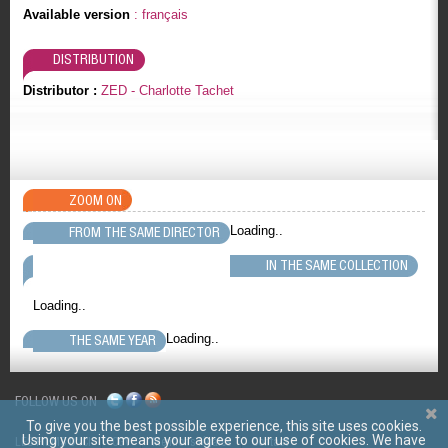
Available version
: français
DISTRIBUTION
Distributor :
ZED - Charlotte Tachet
ZOOM ON
Loading..
FROM THE SAME DIRECTOR
IN THE SAME COLLECTION
Loading..
Loading..
THE SAME YEAR
FOLLOW US ON
To give you the best possible experience, this site uses cookies.
Using your site means your agree to our use of cookies. We have
LES FILMS D'ICI
CGV
Mentions légales
Contact