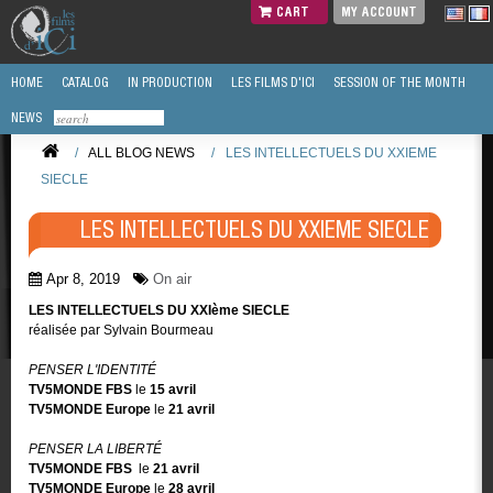
CART
MY ACCOUNT
HOME
CATALOG
IN PRODUCTION
LES FILMS D'ICI
SESSION OF THE MONTH
NEWS
/
ALL BLOG NEWS
/
LES INTELLECTUELS DU XXIEME
SIECLE
LES INTELLECTUELS DU XXIEME SIECLE
Apr 8, 2019
On air
LES INTELLECTUELS DU XXIème SIECLE
réalisée par Sylvain Bourmeau
PENSER L'IDENTITÉ
TV5MONDE
FBS
le
15 avril
TV5MONDE
Europe
le
21 avril
PENSER LA LIBERTÉ
TV5MONDE
FBS
le
21 avril
TV5MONDE
Europe
le
28 avril